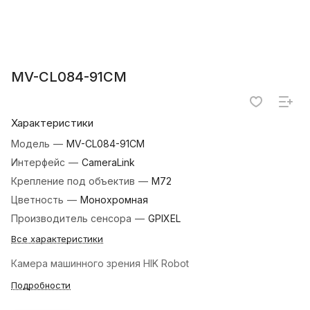
MV-CL084-91CM
Характеристики
Модель
—
MV-CL084-91CM
Интерфейс
—
CameraLink
Крепление под объектив
—
M72
Цветность
—
Монохромная
Производитель сенсора
—
GPIXEL
Все характеристики
Камера машинного зрения HIK Robot
Подробности