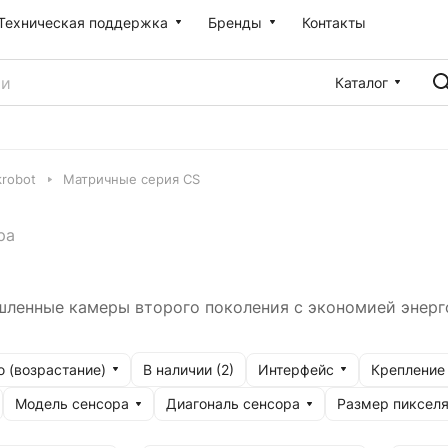
Техническая поддержка
Бренды
Контакты
Каталог
robot
Матричные серия CS
ра
шленные камеры второго поколения с экономией энерг
 (возрастание)
Интерфейс
Крепление
В наличии (
2
)
Модель сенсора
Диагональ сенсора
Размер пиксел