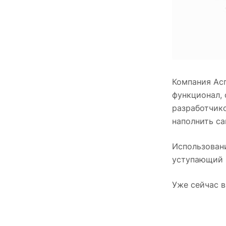
Компания Ас
функционал,
разработчико
наполнить са
Использовани
уступающий п
Уже сейчас в