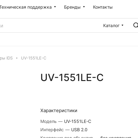
Техническая поддержка
Бренды
Контакты
Каталог
ры IDS
UV-1551LE-C
UV-1551LE-C
Характеристики
Модель
—
UV-1551LE-C
Интерфейс
—
USB 2.0
Крепление под объектив
—
без крепления