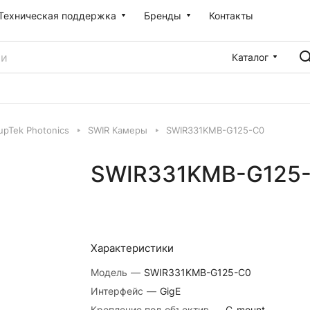
Техническая поддержка
Бренды
Контакты
Каталог
pTek Photonics
SWIR Камеры
SWIR331KMB-G125-C0
SWIR331KMB-G125
Характеристики
Модель
—
SWIR331KMB-G125-C0
Интерфейс
—
GigE
Крепление под объектив
—
C-mount