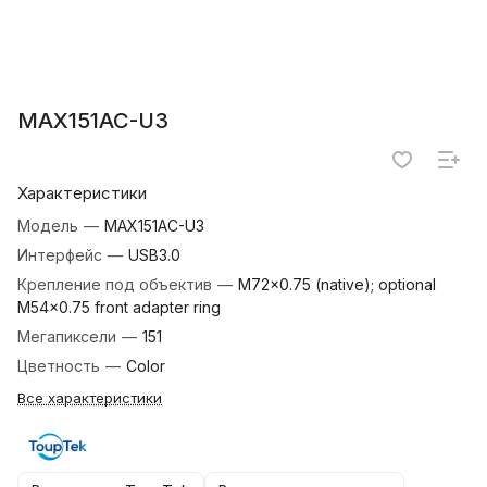
MAX151AC-U3
Характеристики
Модель
—
MAX151AC-U3
Интерфейс
—
USB3.0
Крепление под объектив
—
M72×0.75 (native); optional
M54×0.75 front adapter ring
Мегапиксели
—
151
Цветность
—
Color
Все характеристики