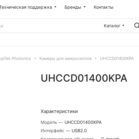
Техническая поддержка
Бренды
Контакты
Каталог
pTek Photonics
Камеры для микроскопов
UHCCD01400KPA
UHCCD01400KPA
Характеристики
Модель
—
UHCCD01400KPA
Интерфейс
—
USB2.0
Крепление под объектив
—
C-mount