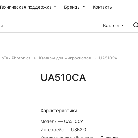
Техническая поддержка
Бренды
Контакты
Каталог
pTek Photonics
Камеры для микроскопов
UA510CA
UA510CA
Характеристики
Модель
—
UA510CA
Интерфейс
—
USB2.0
Крепление под объектив
—
C-mount