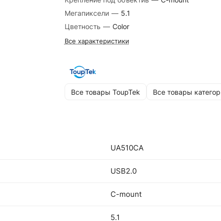
Мегапиксели
—
5.1
Цветность
—
Color
Все характеристики
Все товары ToupTek
Все товары категор
UA510CA
USB2.0
C-mount
5.1