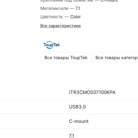
Мегапиксели
—
7.1
Цветность
—
Color
Все характеристики
Все товары ToupTek
Все товары категор
ITR3CMOS07100KPA
USB3.0
C-mount
7.1