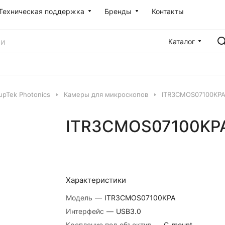
Техническая поддержка
Бренды
Контакты
Каталог
pTek Photonics
Камеры для микроскопов
ITR3CMOS07100KP
ITR3CMOS07100KP
Характеристики
Модель
—
ITR3CMOS07100KPA
Интерфейс
—
USB3.0
Крепление под объектив
—
C-mount