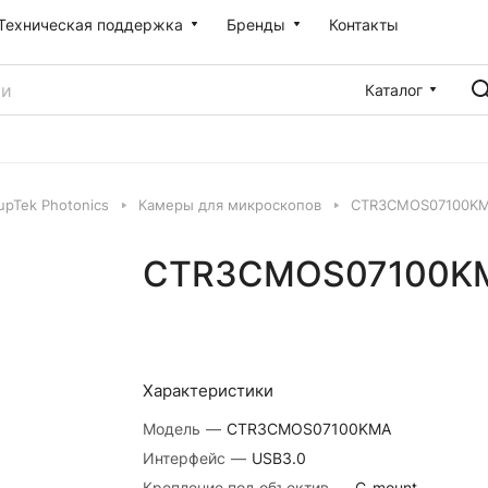
Техническая поддержка
Бренды
Контакты
Каталог
pTek Photonics
Камеры для микроскопов
CTR3CMOS07100K
CTR3CMOS07100K
Характеристики
Модель
—
CTR3CMOS07100KMA
Интерфейс
—
USB3.0
Крепление под объектив
—
C-mount