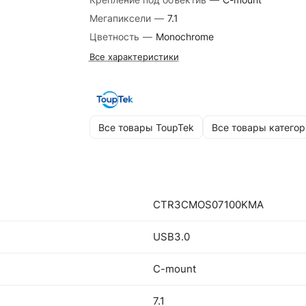
Мегапиксели
—
7.1
Цветность
—
Monochrome
Все характеристики
Все товары ToupTek
Все товары категор
CTR3CMOS07100KMA
USB3.0
C-mount
7.1