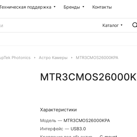
Техническая поддержка
Бренды
Контакты
Каталог
pTek Photonics
Астро Камеры
MTR3CMOS26000KPA
MTR3CMOS26000K
Характеристики
Модель
—
MTR3CMOS26000KPA
Интерфейс
—
USB3.0
Крепление под объектив
—
C-mount