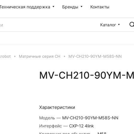
Техническая поддержка
Бренды
Контакты
Каталог
robot
Матричные серия CH
MV-CH210-90YM-M58S-NN
MV-CH210-90YM-M
Характеристики
Модель
—
MV-CH210-90YM-M58S-NN
Интерфейс
—
CXP-12 4link
Крепление под объектив
—
M58