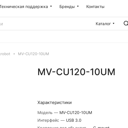
Техническая поддержка
Бренды
Контакты
Каталог
robot
MV-CU120-10UM
MV-CU120-10UM
Характеристики
Модель
—
MV-CU120-10UM
Интерфейс
—
USB 3.0
Крепление под объектив
—
C-mount