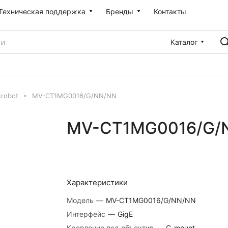
Техническая поддержка
Бренды
Контакты
Каталог
robot
MV-CT1MG0016/G/NN/NN
MV-CT1MG0016/G/
Характеристики
Модель
—
MV-CT1MG0016/G/NN/NN
Интерфейс
—
GigE
Крепление под объектив
—
C-mount