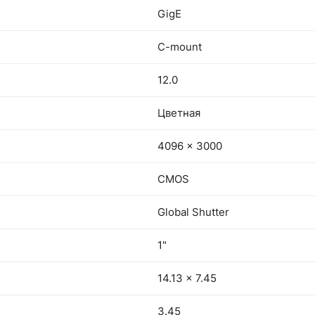
GigE
C-mount
12.0
Цветная
4096 x 3000
CMOS
Global Shutter
1"
14.13 x 7.45
3.45