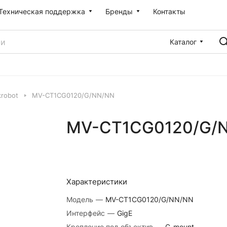
Техническая поддержка
Бренды
Контакты
Каталог
robot
MV-CT1CG0120/G/NN/NN
MV-CT1CG0120/G/
Характеристики
Модель
—
MV-CT1CG0120/G/NN/NN
Интерфейс
—
GigE
Крепление под объектив
—
C-mount