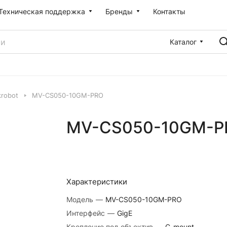
Техническая поддержка
Бренды
Контакты
Каталог
robot
MV-CS050-10GM-PRO
MV-CS050-10GM-P
Характеристики
Модель
—
MV-CS050-10GM-PRO
Интерфейс
—
GigE
Крепление под объектив
—
C-mount