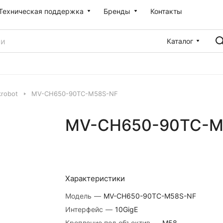
Техническая поддержка
Бренды
Контакты
Каталог
robot
MV-CH650-90TC-M58S-NF
MV-CH650-90TC-M
Характеристики
Модель
—
MV-CH650-90TC-M58S-NF
Интерфейс
—
10GigE
Крепление под объектив
—
M58