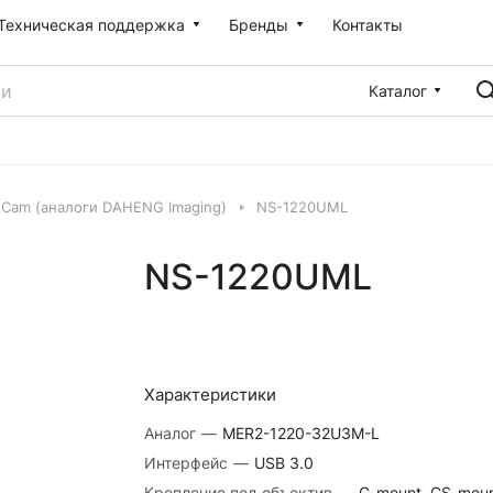
Техническая поддержка
Бренды
Контакты
Каталог
sCam (аналоги DAHENG Imaging)
NS-1220UML
NS-1220UML
Характеристики
Аналог
—
MER2-1220-32U3M-L
Интерфейс
—
USB 3.0
Крепление под объектив
—
C-mount, CS-mou