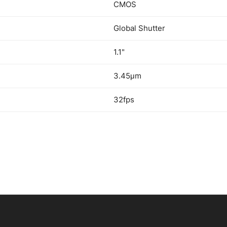
CMOS
Global Shutter
1.1"
3.45μm
32fps