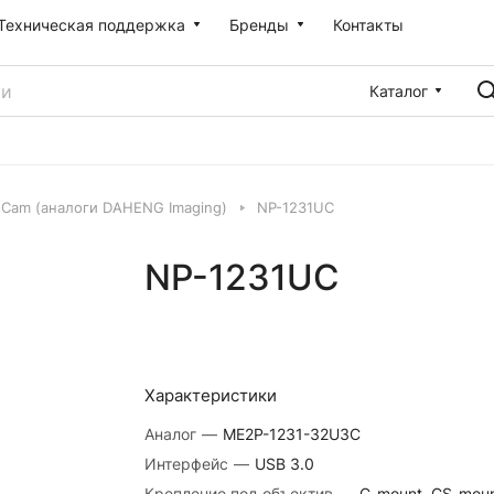
Техническая поддержка
Бренды
Контакты
Каталог
sCam (аналоги DAHENG Imaging)
NP-1231UC
NP-1231UC
Характеристики
Аналог
—
ME2P-1231-32U3C
Интерфейс
—
USB 3.0
Крепление под объектив
—
C-mount, CS-mou