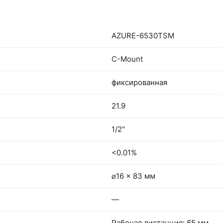
AZURE-6530TSM
C-Mount
фиксированная
21.9
1/2"
<0.01%
⌀16 × 83 мм
—
Рабочая дистанция: 65 мм