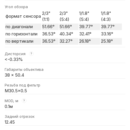
Угол обзора
2/3"
2/3"
1/1.8"
1/1.8"
формат сенсора
(1:1)
(5:4)
(5:4)
(4:3)
по диагонали
51.66°
51.66°
39.77°
39.77°
по горизонтали
36.53°
40.34°
32.41°
33.16°
по вертикали
36.53°
32.27°
26.18°
25.18°
Дисторсия
?
<-0.33%
Габариты объектива
38 x 50.4
Резьба под фильтр
M30.5×0.5
MOD, м
?
0.1м
Задний отрезок
12.45