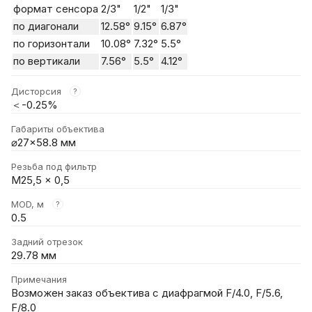
формат сенсора
2/3"
1/2"
1/3"
по диагонали
12.58°
9.15°
6.87°
по горизонтали
10.08°
7.32°
5.5°
по вертикали
7.56°
5.5°
4.12°
Дисторсия
?
＜-0.25%
Габариты объектива
⌀27×58.8 мм
Резьба под фильтр
M25,5 x 0,5
MOD, м
?
0.5
Задний отрезок
29.78 мм
Примечания
Возможен заказ объектива с диафрагмой F/4.0, F/5.6,
F/8.0