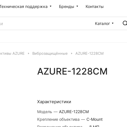
Техническая поддержка
Бренды
Контакты
Каталог
ктивы AZURE
Виброзащищённые
AZURE-1228CM
AZURE-1228CM
Характеристики
Модель
—
AZURE-1228CM
Крепление объектива
—
C-Mount
Разрешение объектива
—
8 МП