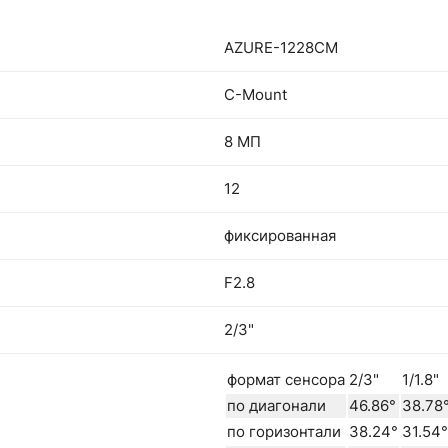
AZURE-1228CM
C-Mount
8 МП
12
фиксированная
F2.8
2/3"
формат сенсора
2/3"
1/1.8"
по диагонали
46.86°
38.78
по горизонтали
38.24°
31.54°