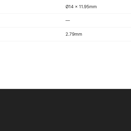
Ø14 x 11.95mm
—
2.79mm