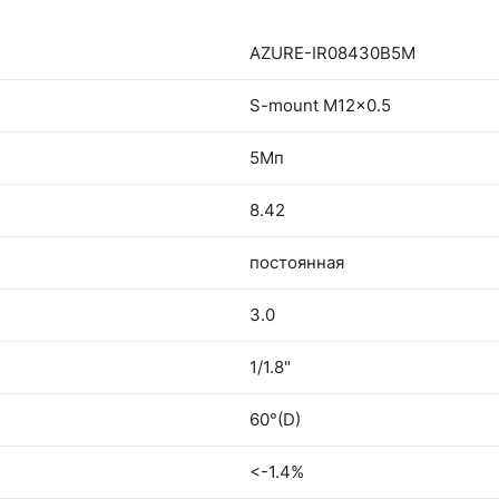
AZURE-IR08430B5M
S-mount M12x0.5
5Мп
8.42
постоянная
3.0
1/1.8"
60°(D)
<-1.4%