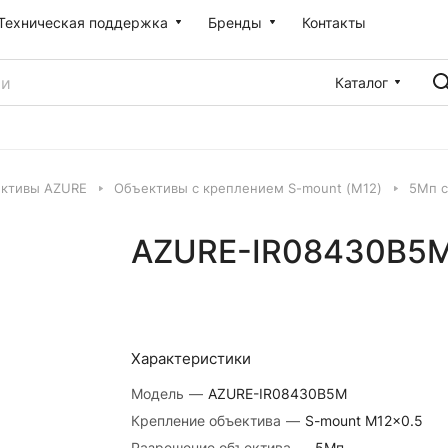
Техническая поддержка
Бренды
Контакты
Каталог
ктивы AZURE
Объективы с креплением S-mount (М12)
5Мп с
AZURE-IR08430B5
Характеристики
Модель
—
AZURE-IR08430B5M
Крепление объектива
—
S-mount M12x0.5
Разрешение объектива
—
5Мп