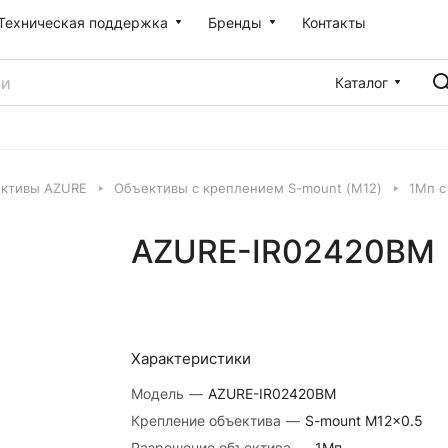
Техническая поддержка
Бренды
Контакты
Каталог
ктивы AZURE
Объективы с креплением S-mount (М12)
1Мп с
AZURE-IR02420BM
Характеристики
Модель
—
AZURE-IR02420BM
Крепление объектива
—
S-mount M12x0.5
Разрешение объектива
—
1Мп