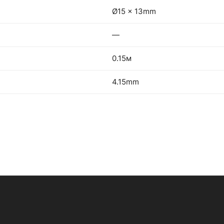
Ø15 x 13mm
—
0.15м
4.15mm