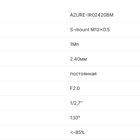
AZURE-IR02420BM
S-mount M12x0.5
1Мп
2.40мм
постоянная
F2.0
1/2,7"
130°
<-85%