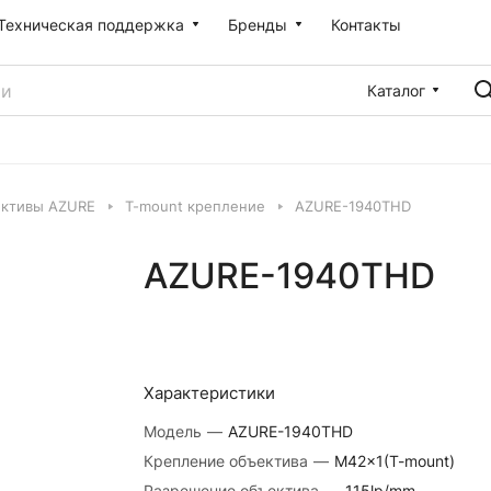
Техническая поддержка
Бренды
Контакты
Каталог
ктивы AZURE
T-mount крепление
AZURE-1940THD
AZURE-1940THD
Характеристики
Модель
—
AZURE-1940THD
Крепление объектива
—
M42x1(T-mount)
Разрешение объектива
—
115lp/mm