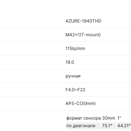
AZURE-1940THD
M42x1(T-mount)
115lp/mm
19.0
ручная
F4.0~F22
APS-C(30mm)
формат сенсора
30mm
1"
по диагонали
75.1°
44.21°