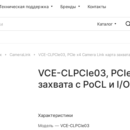
Техническая поддержка
Бренды
Контакты
Каталог
x
CameraLink
VCE-CLPCIe03, PCIe x4 Camera Link карта захват
VCE-CLPCIe03, PCIe
захвата с PoCL и I/
Характеристики
Модель
—
VCE-CLPCIe03