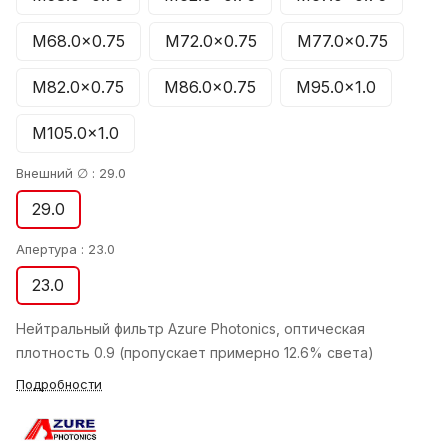
M68.0×0.75
M72.0×0.75
M77.0×0.75
M82.0×0.75
M86.0×0.75
M95.0×1.0
M105.0×1.0
Внешний ∅ :
29.0
29.0
Апертура :
23.0
23.0
Нейтральный фильтр Azure Photonics, оптическая
плотность 0.9 (пропускает примерно 12.6% света)
Подробности